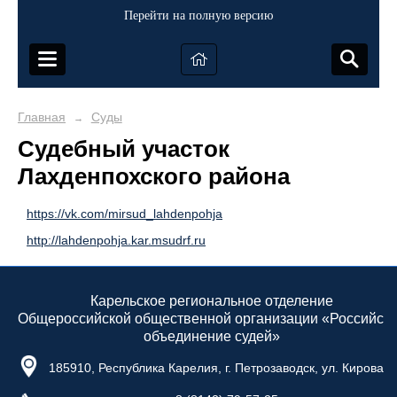
Перейти на полную версию
Главная
Суды
→
Судебный участок
Лахденпохского района
https://vk.com/mirsud_lahdenpohja
http://lahdenpohja.kar.msudrf.ru
Карельское региональное отделение
Общероссийской общественной
организации
«Российск
объединение судей»
185910, Республика Карелия, г. Петрозаводск, ул. Кирова, 