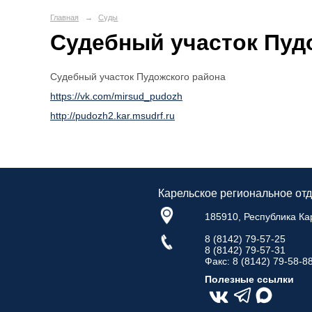
Главная
→
Суды
Судебный участок Пуд
Судебный участок Пудожского района
https://vk.com/mirsud_pudozh
http://pudozh2.kar.msudrf.ru
Карельское региональное о
185910, Республика Кар
8 (8142) 79-57-25
8 (8142) 79‑57‑31
Факс: 8 (8142) 79-58-8
Полезные ссылки