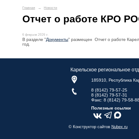
Главная
→
Новости
Отчет о работе КРО РО
6 февраля 2026 г.
В разделе "
Документы
" размещен Отчет о работе Карел
год.
Карельское региональное о
185910, Республика Кар
8 (8142) 79-57-25
8 (8142) 79‑57‑31
Факс: 8 (8142) 79-58-8
Полезные ссылки
© Конструктор сайтов
Nubex.ru