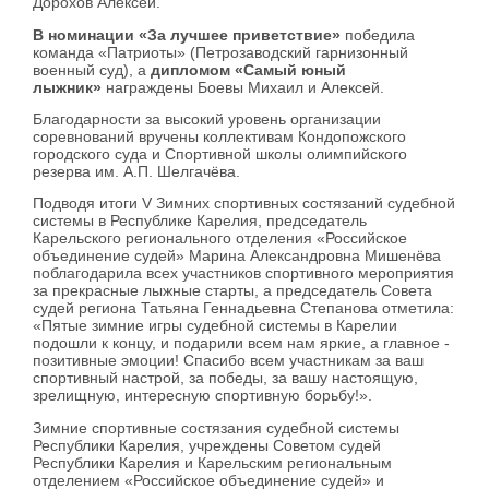
Дорохов Алексей.
В номинации «За лучшее приветствие»
победила
команда «Патриоты» (Петрозаводский гарнизонный
военный суд), а
дипломом «Самый юный
лыжник»
награждены Боевы Михаил и Алексей.
Благодарности за высокий уровень организации
соревнований вручены коллективам Кондопожского
городского суда и Спортивной школы олимпийского
резерва им. А.П. Шелгачёва.
Подводя итоги V Зимних спортивных состязаний судебной
системы в Республике Карелия, председатель
Карельского регионального отделения «Российское
объединение судей» Марина Александровна Мишенёва
поблагодарила всех участников спортивного мероприятия
за прекрасные лыжные старты, а председатель Совета
судей региона Татьяна Геннадьевна Степанова отметила:
«Пятые зимние игры судебной системы в Карелии
подошли к концу, и подарили всем нам яркие, а главное -
позитивные эмоции! Спасибо всем участникам за ваш
спортивный настрой, за победы, за вашу настоящую,
зрелищную, интересную спортивную борьбу!».
Зимние спортивные состязания судебной системы
Республики Карелия, учреждены Советом судей
Республики Карелия и Карельским региональным
отделением «Российское объединение судей» и