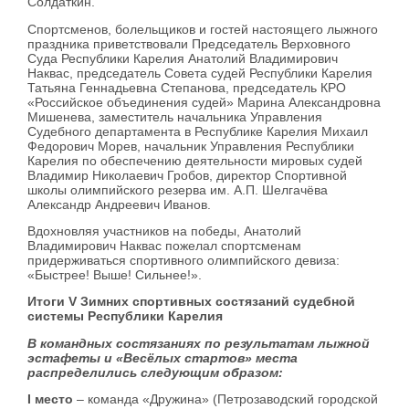
Солдаткин.
Спортсменов, болельщиков и гостей настоящего лыжного
праздника приветствовали Председатель Верховного
Суда Республики Карелия Анатолий Владимирович
Наквас, председатель Совета судей Республики Карелия
Татьяна Геннадьевна Степанова, председатель КРО
«Российское объединения судей» Марина Александровна
Мишенева, заместитель начальника Управления
Судебного департамента в Республике Карелия Михаил
Федорович Морев, начальник Управления Республики
Карелия по обеспечению деятельности мировых судей
Владимир Николаевич Гробов, директор Спортивной
школы олимпийского резерва им. А.П. Шелгачёва
Александр Андреевич Иванов.
Вдохновляя участников на победы, Анатолий
Владимирович Наквас пожелал спортсменам
придерживаться спортивного олимпийского девиза:
«Быстрее! Выше! Сильнее!».
Итоги V Зимних спортивных состязаний судебной
системы Республики Карелия
В командных состязаниях по результатам лыжной
эстафеты и «Весёлых стартов» места
распределились следующим образом:
I место
– команда «Дружина» (Петрозаводский городской